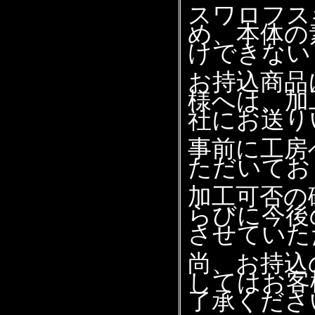
スワロフス
め、本体の
けできない
お持込商品
様へは、加
社にお送り
事前に工房
ただいてお
加工可否の
らびに今後
させていた
尚、お持込
してはお客
了承くださ