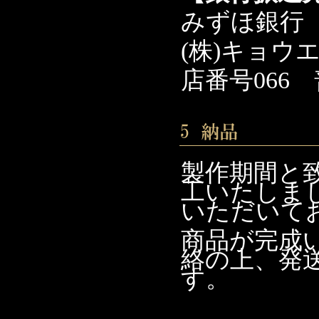
みずほ銀行
(株)キョ
店番号066 
製作期間と
工いたしまし
いただいて
商品が完成
絡の上、発
す。