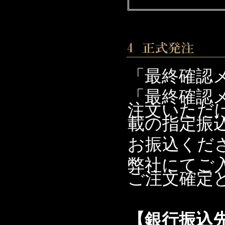
「最終確認
「最終確認
注文いただ
載の指定振
お振込くだ
弊社にてご
ご注文確定
【銀行振込