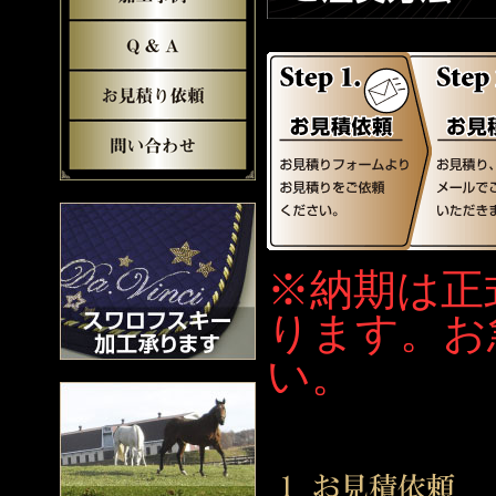
※納期は正
ります。お
い。